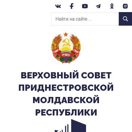
Перейти
к
Найти
содержанию
Найт
на
сайте:
ВЕРХОВНЫЙ CОВЕТ
ПРИДНЕСТРОВСКОЙ
МОЛДАВСКОЙ
РЕСПУБЛИКИ