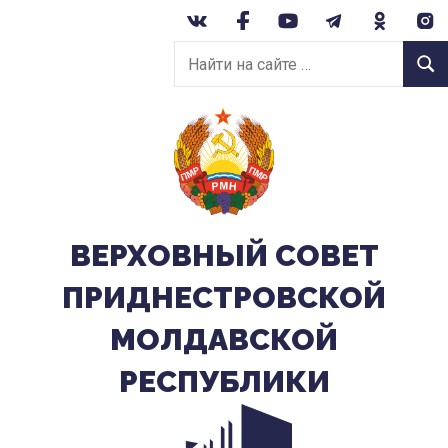
Перейти
к
Найти
содержанию
Найт
на
сайте:
ВЕРХОВНЫЙ CОВЕТ
ПРИДНЕСТРОВСКОЙ
МОЛДАВСКОЙ
РЕСПУБЛИКИ