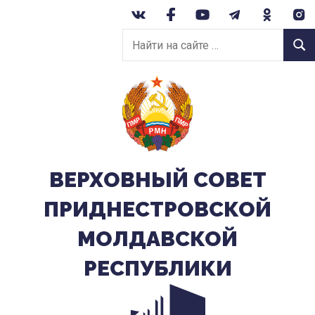
Перейти
к
Найти
содержанию
Найт
на
сайте:
ВЕРХОВНЫЙ CОВЕТ
ПРИДНЕСТРОВСКОЙ
МОЛДАВСКОЙ
РЕСПУБЛИКИ