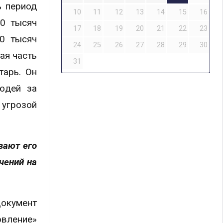
ь период
10
11
12
13
14
15
16
30 тысяч
17
18
19
20
21
22
23
30 тысяч
24
25
26
27
28
29
30
ая часть
31
тарь. Он
юдей за
угрозой
вают его
чений на
Документ
овление»