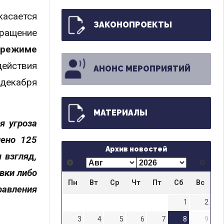
касается
ЗАКОНОПРОЕКТЫ
ращение
 режиме
действия
АНОНС МЕРОПРИЯТИЙ
 декабря
МАТЕРИАЛЫ
я угроза
лено 125
Архив новостей
 взгляд,
вки либо
Пн
Вт
Ср
Чт
Пт
Сб
Вс
равления
1
2
3
4
5
6
7
8
9