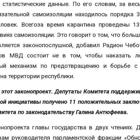
статистические данные. По его словам, за вес
язательной самоизоляции находилось порядка 
ловек. Всегоза время карантина проведены 1
иях самоизоляции. Это говорит о том, что больш
вляется законопослушной, добавил Радион Чебо
ков МВД состоит не в том, чтобы наказать л
ный механизм по предотвращению и борьбе с 
на территории республики.
 этот законопроект. Депутаты Комитета поддержи
ной инициативы получено 11 положительных заклю
митета по законодательству Галина Антюфеева.
нопроекта главы государства в двух чтениях. 
овам руководителя парламентской фракции «Обн