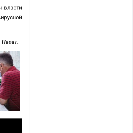
н власти
ирусной
 Пасат.