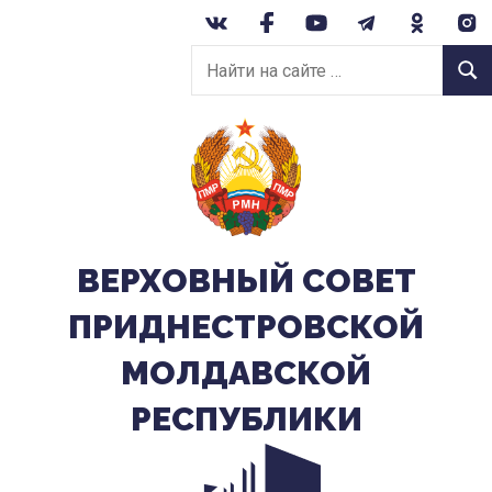
Перейти
к
Найти
содержанию
Найт
на
сайте:
ВЕРХОВНЫЙ CОВЕТ
ПРИДНЕСТРОВСКОЙ
МОЛДАВСКОЙ
РЕСПУБЛИКИ