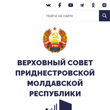
Перейти
к
Найти
содержанию
Найт
на
сайте:
ВЕРХОВНЫЙ CОВЕТ
ПРИДНЕСТРОВСКОЙ
МОЛДАВСКОЙ
РЕСПУБЛИКИ