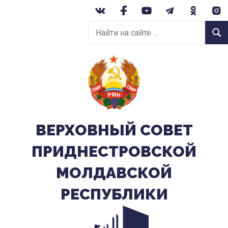
Перейти
к
Найти
содержанию
Найт
на
сайте:
ВЕРХОВНЫЙ CОВЕТ
ПРИДНЕСТРОВСКОЙ
МОЛДАВСКОЙ
РЕСПУБЛИКИ