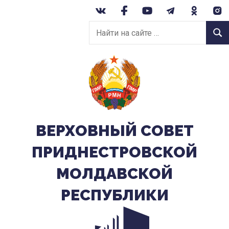
Перейти
к
Найти
содержанию
Найт
на
сайте:
ВЕРХОВНЫЙ CОВЕТ
ПРИДНЕСТРОВСКОЙ
МОЛДАВСКОЙ
РЕСПУБЛИКИ