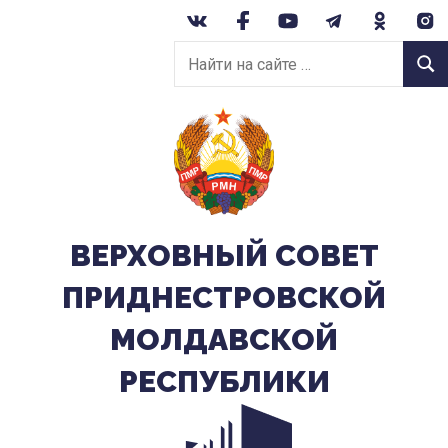
Перейти
к
Найти
содержанию
Найт
на
сайте:
ВЕРХОВНЫЙ CОВЕТ
ПРИДНЕСТРОВСКОЙ
МОЛДАВСКОЙ
РЕСПУБЛИКИ