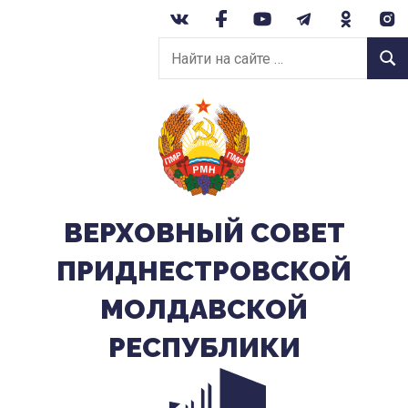
Перейти
к
Найти
содержанию
Найт
на
сайте:
ВЕРХОВНЫЙ CОВЕТ
ПРИДНЕСТРОВСКОЙ
МОЛДАВСКОЙ
РЕСПУБЛИКИ