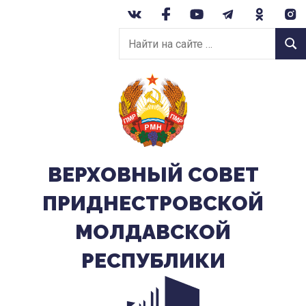
Перейти
к
Найти
содержанию
Найт
на
сайте:
ВЕРХОВНЫЙ CОВЕТ
ПРИДНЕСТРОВСКОЙ
МОЛДАВСКОЙ
РЕСПУБЛИКИ