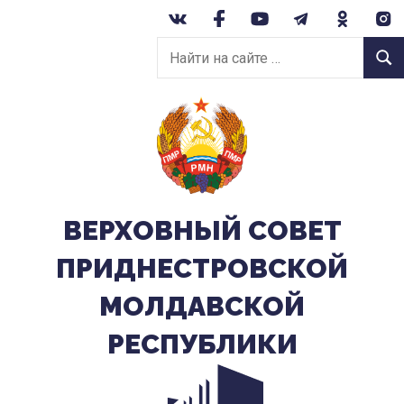
Перейти
к
Найти
содержанию
Найт
на
сайте:
ВЕРХОВНЫЙ CОВЕТ
ПРИДНЕСТРОВСКОЙ
МОЛДАВСКОЙ
РЕСПУБЛИКИ