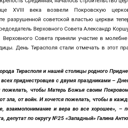
 крепость Срединная, началось строительство цер
нце XVIII века возвели Покровскую церко
те разрушенной советской властью церкви тепе
редседатель Верховного Совета Александр Коршу
 Верховного Совета приняли участие в молебне
ицы. День Тирасполя стали отмечать в этот пр
орода Тирасполя и нашей столицы родного Придне
 а всех приднестровцев с двумя праздниками – Дне
я пожелать, чтобы Матерь Божья своим Покрово
 от зла, от войн. И хочется пожелать, чтобы в каж
ие, взаимопонимание и вера во все хорошее», – 
а, депутат по округу №25 «Западный» Галина Ант