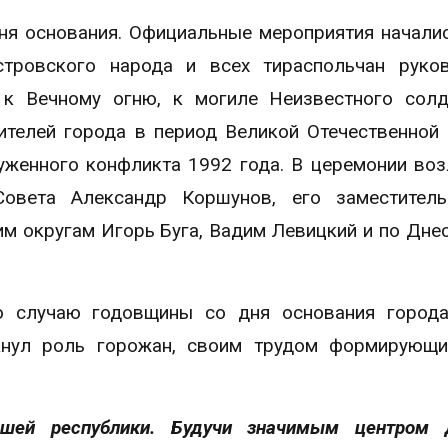
ня основания. Официальные мероприятия начали
тровского народа и всех тираспольчан руков
к Вечному огню, к могиле Неизвестного солд
телей города в период Великой Отечественной
уженного конфликта 1992 года. В церемонии во
Совета Александр Коршунов, его заместитель
м округам Игорь Буга, Вадим Левицкий и по Дне
о случаю годовщины со дня основания города
кнул роль горожан, своим трудом формирующи
ашей республики. Будучи значимым центром д