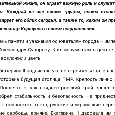
овательной жизни, он играет важную роль и служит
ья. Каждый из нас своим трудом, своим отно
ирует его облик сегодня, а также то, каким он пр
лександр Коршунов в своем поздравлении.
ань памяти и уважения основателям города – имп
Александру Суворову. К их монументам в центре
 возложили цветы.
катерина II подписала указ о строительстве в на
бустроена будущая столица ПМР. Крепость лично
После того, как приднестровский край вошел 
обрел стабильность и безопасность. На приднес
т османского гнета, русские и украинские пере
ие свободы, армяне. Екатерина II даровала им