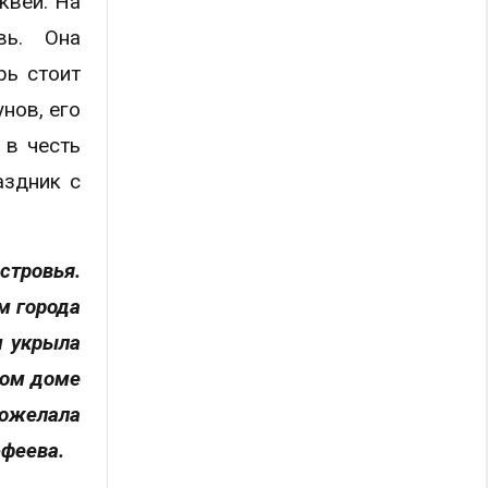
квей. На
вь. Она
рь стоит
нов, его
 в честь
аздник с
стровья.
м города
м укрыла
дом доме
пожелала
юфеева.