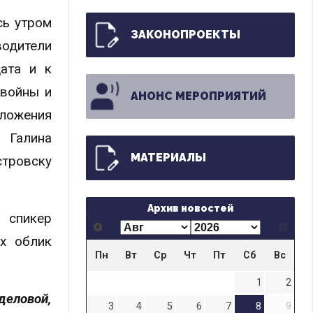
сь утром
ЗАКОНОПРОЕКТЫ
одители
ата и к
 войны и
АНОНС МЕРОПРИЯТИЙ
зложения
 Галина
МАТЕРИАЛЫ
стровску
Архив новостей
 спикер
х облик
Пн
Вт
Ср
Чт
Пт
Сб
Вс
1
2
еловой,
3
4
5
6
7
8
9