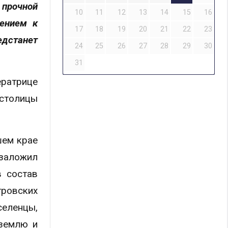
 прочной
10
11
12
13
14
15
16
шением к
17
18
19
20
21
22
23
едстанет
24
25
26
27
28
29
30
31
ератрице
 столицы
шем крае
 заложил
в состав
тровских
селенцы,
 землю и