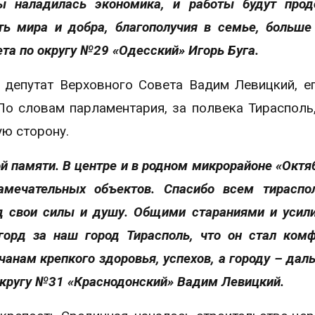
бы наладилась экономика, и работы будут про
ь мира и добра, благополучия в семье, больше
та по округу №29 «Одесский» Игорь Буга.
 депутат Верховного Совета Вадим Левицкий, е
По словам парламентария, за полвека Тирасполь,
ю сторону.
ой памяти. В центре и в родном микрорайоне «Октя
амечательных объектов. Спасибо всем тираспо
д свои силы и душу. Общими стараниями и уси
горд за наш город Тирасполь, что он стал ком
нам крепкого здоровья, успехов, а городу – дал
округу №31 «Краснодонский» Вадим Левицкий.