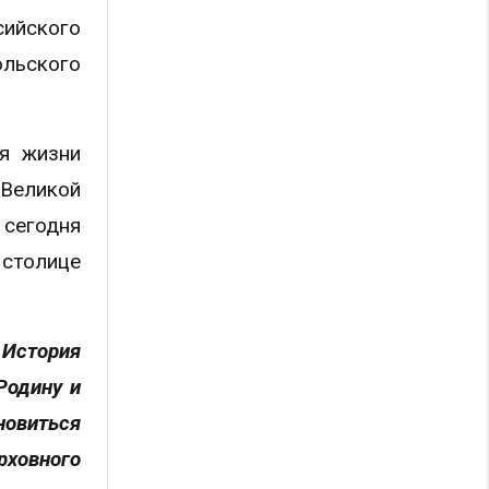
ийского
ольского
я жизни
Великой
сегодня
 столице
 История
Родину и
новиться
рховного