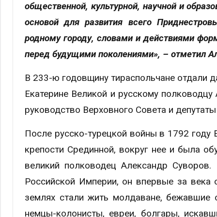
общественной, культурной, научной и образ
основой для развития всего Приднестров
родному городу, словами и действиями форм
перед будущими поколениями», – отметил А
В 233-ю годовщину тираспольчане отдали д
Екатерине Великой и русскому полководцу 
руководство Верховного Совета и депутаты
После русско-турецкой войны в 1792 году Е
крепости Срединной, вокруг нее и была о
великий полководец Александр Суворов. 
Российской Империи, он впервые за века 
землях стали жить молдаване, бежавшие о
немцы-колонисты, евреи, болгары, искавш