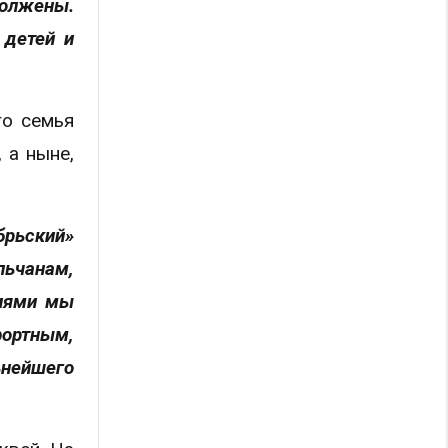
должены.
 детей и
го семья
 а ныне,
брьский»
льчанам,
лиями мы
фортным,
ьнейшего