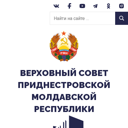
Перейти
к
Найти
содержанию
Найт
на
сайте:
ВЕРХОВНЫЙ CОВЕТ
ПРИДНЕСТРОВСКОЙ
МОЛДАВСКОЙ
РЕСПУБЛИКИ