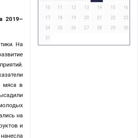
10
11
12
13
14
15
16
17
18
19
20
21
22
23
а 2019–
24
25
26
27
28
29
30
31
тики. На
азвитие
риятий.
казатели
а мяса в
высадили
 молодых
ались на
руктов и
 нанесла