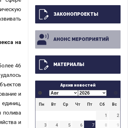
ическую
ЗАКОНОПРОЕКТЫ
звивать
АНОНС МЕРОПРИЯТИЙ
лекса на
МАТЕРИАЛЫ
более 46
 удалось
бъектов
Архив новостей
ование и
 единиц,
Пн
Вт
Ср
Чт
Пт
Сб
Вс
я полива
1
2
яйства и
3
4
5
6
7
8
9