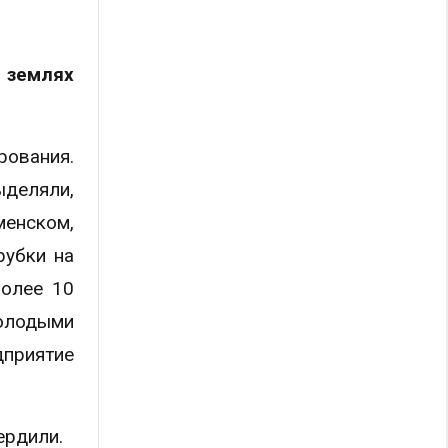
 землях
рования.
ыделяли,
енском,
рубки на
более 10
молодыми
дприятие
ердили.