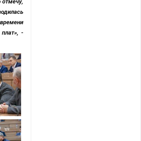
 отмечу,
водилась
 времени
плат», -