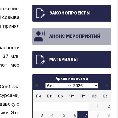
ложение.
ЗАКОНОПРОЕКТЫ
I созыва
я принял
АНОНС МЕРОПРИЯТИЙ
пасности
а 37 млн
МАТЕРИАЛЫ
уют мер
Архив новостей
 Совбеза
сурсами,
Пн
Вт
Ср
Чт
Пт
Сб
Вс
лдавскую
1
2
ики. Это
3
4
5
6
7
8
9