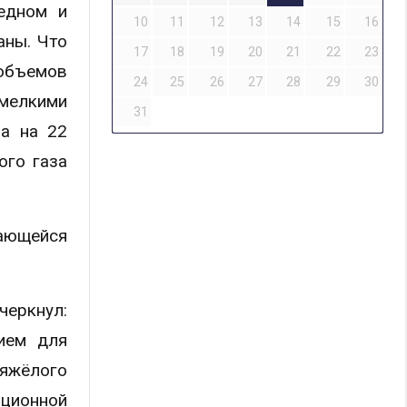
едном и
10
11
12
13
14
15
16
аны. Что
17
18
19
20
21
22
23
объемов
24
25
26
27
28
29
30
мелкими
31
за на 22
ого газа
вающейся
черкнул:
нием для
яжёлого
ационной