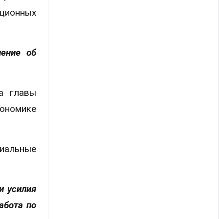
ционных
ление об
а главы
кономике
циальные
и усилия
абота по