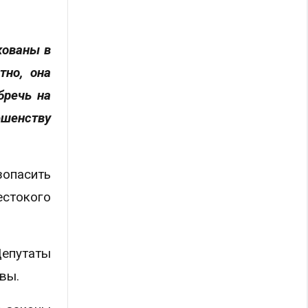
кованы в
тно, она
бречь на
ешенству
зопасить
естокого
Депутаты
вы.