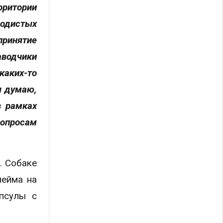
рритории
родистых
принятие
аводчики
каких-то
я думаю,
в рамках
опросам
. Собаке
лейма на
псулы с