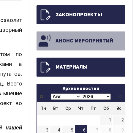
ЗАКОНОПРОЕКТЫ
озволит
адзорный
АНОНС МЕРОПРИЯТИЙ
етом по
аками в
МАТЕРИАЛЫ
путатов,
ц. Всего
Архив новостей
в мнение
оект во
Пн
Вт
Ср
Чт
Пт
Сб
Вс
1
2
й нашей
3
4
5
6
7
8
9