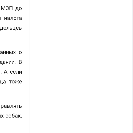
У МЗП до
ы налога
адельцев
данных о
дании. В
. А если
ьца тоже
правлять
х собак,