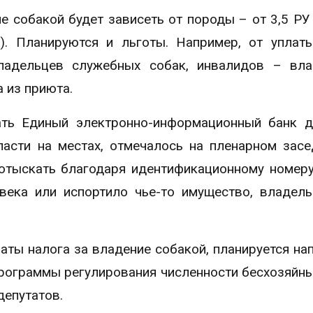
е собакой будет зависеть от породы – от 3,5 Р
. Планируются и льготы. Например, от уплат
владельцев служебных собак, инвалидов – вл
а из приюта.
ать Единый электронно-информационный банк 
ласти на местах, отмечалось на пленарном засе
отыскать благодаря идентификационному номеру
ека или испортило чье-то имущество, владел
латы налога за владение собакой, планируется на
рограммы регулирования численности бесхозяйны
епутатов.