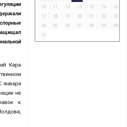
егуляции
10
11
12
13
14
15
16
ддержали
17
18
19
20
21
22
23
 спорные
24
25
26
27
28
29
30
 защищал
31
ональной
рий Кара
твенном
С января
нации не
равок к
Молдова,