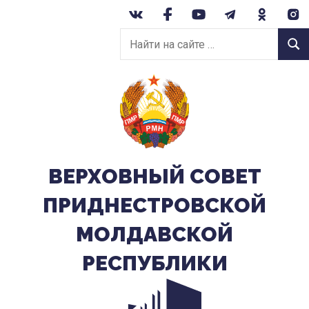
Перейти
к
Найти
содержанию
Найт
на
сайте:
ВЕРХОВНЫЙ CОВЕТ
ПРИДНЕСТРОВСКОЙ
МОЛДАВСКОЙ
РЕСПУБЛИКИ