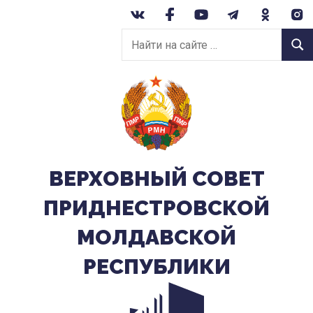
Перейти
к
Найти
содержанию
Найт
на
сайте:
ВЕРХОВНЫЙ CОВЕТ
ПРИДНЕСТРОВСКОЙ
МОЛДАВСКОЙ
РЕСПУБЛИКИ