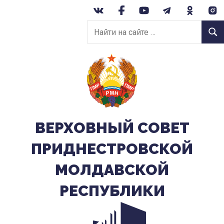
Перейти
к
Найти
содержанию
Найт
на
сайте:
ВЕРХОВНЫЙ CОВЕТ
ПРИДНЕСТРОВСКОЙ
МОЛДАВСКОЙ
РЕСПУБЛИКИ