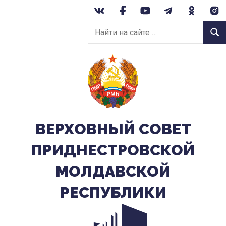
Перейти
к
Найти
содержанию
Найт
на
сайте:
ВЕРХОВНЫЙ CОВЕТ
ПРИДНЕСТРОВСКОЙ
МОЛДАВСКОЙ
РЕСПУБЛИКИ