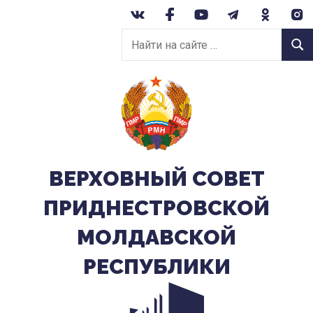
Перейти
к
Найти
содержанию
Найт
на
сайте:
ВЕРХОВНЫЙ CОВЕТ
ПРИДНЕСТРОВСКОЙ
МОЛДАВСКОЙ
РЕСПУБЛИКИ