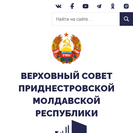
Перейти
к
Найти
содержанию
Найт
на
сайте:
ВЕРХОВНЫЙ CОВЕТ
ПРИДНЕСТРОВСКОЙ
МОЛДАВСКОЙ
РЕСПУБЛИКИ