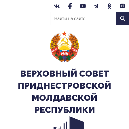
Перейти
к
Найти
содержанию
Найт
на
сайте:
ВЕРХОВНЫЙ CОВЕТ
ПРИДНЕСТРОВСКОЙ
МОЛДАВСКОЙ
РЕСПУБЛИКИ