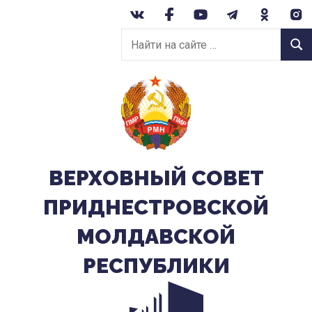
Перейти
к
Найти
содержанию
Найт
на
сайте:
ВЕРХОВНЫЙ CОВЕТ
ПРИДНЕСТРОВСКОЙ
МОЛДАВСКОЙ
РЕСПУБЛИКИ