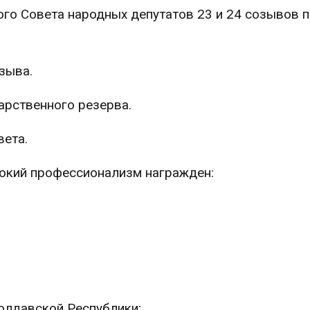
го Совета народных депутатов 23 и 24 созывов 
озыва.
арственного резерва.
вета.
сокий профессионализм награжден:
олдавской Республики;