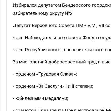
Избирался депутатом Бендерского городско
избирательному округу №2.
Депутат Верховного Совета ПМР V, VI, VII с
Член Наблюдательного совета Фонда госуд
Член Республиканского попечительского со
За многолетний добросовестный труд и вы
- орденом «Трудовая Слава»;
- орденом «За Заслуги» I и II степени;
- юбилейными медалями;
- грамотой Президента Приднестровской М