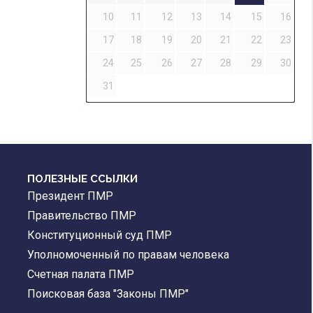
10
11
12
13
14
15
16
17
18
19
20
21
22
23
24
25
26
27
28
29
30
31
ПОЛЕЗНЫЕ ССЫЛКИ
Президент ПМР
Правительство ПМР
Конституционный суд ПМР
Уполномоченный по правам человека
Счетная палата ПМР
Поисковая база "Законы ПМР"