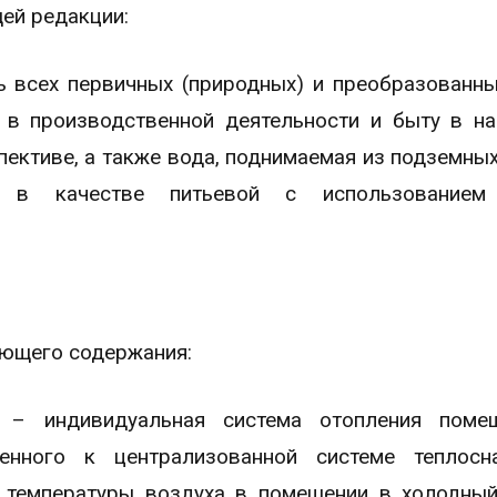
щей редакции:
ть всех первичных (природных) и преобразованн
я в производственной деятельности и быту в н
пективе, а также вода, поднимаемая из подземны
ая в качестве питьевой с использованием
ующего содержания:
я – индивидуальная система отопления поме
нного к централизованной системе теплосна
 температуры воздуха в помещении в холодны