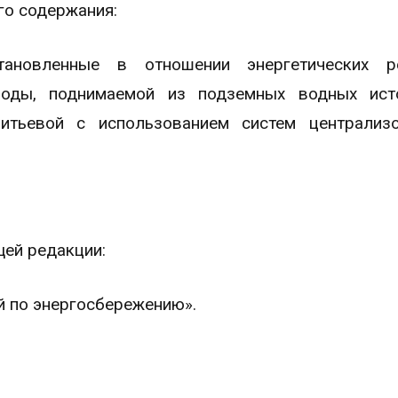
го содержания:
тановленные в отношении энергетических ре
оды, поднимаемой из подземных водных исто
итьевой с использованием систем централизо
щей редакции:
й по энергосбережению».