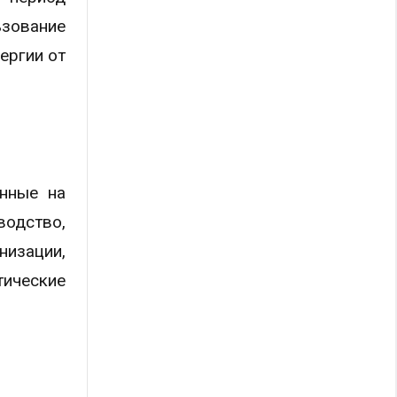
ьзование
ергии от
енные на
одство,
низации,
тические