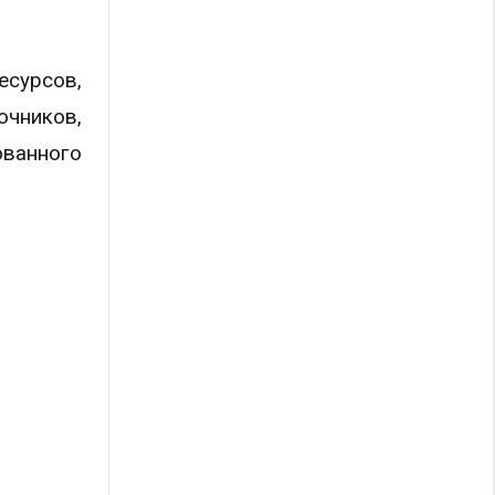
сурсов,
чников,
ванного