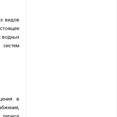
ых видов
астоящее
х водных
 систем
щения в
бжения,
й период