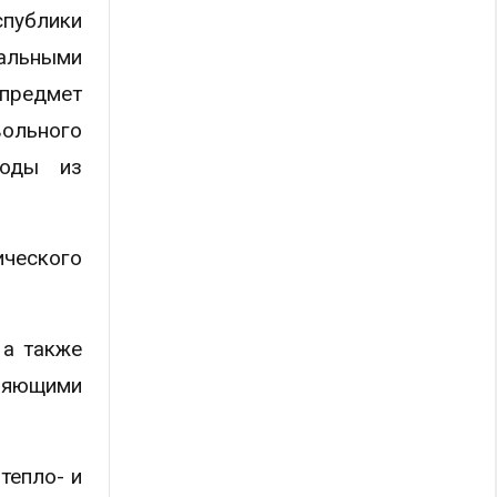
спублики
уальными
 предмет
вольного
воды из
ческого
 а также
ляющими
тепло- и