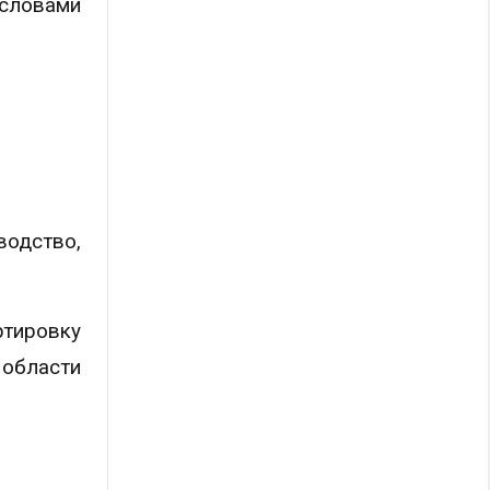
 словами
водство,
ртировку
области