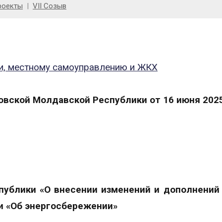
роекты
VII Созыв
ки, местному самоуправлению и ЖКХ
вской Молдавской Республики от 16 июня 2025
ублики «О внесении изменений и дополнений 
и «Об энергосбережении»