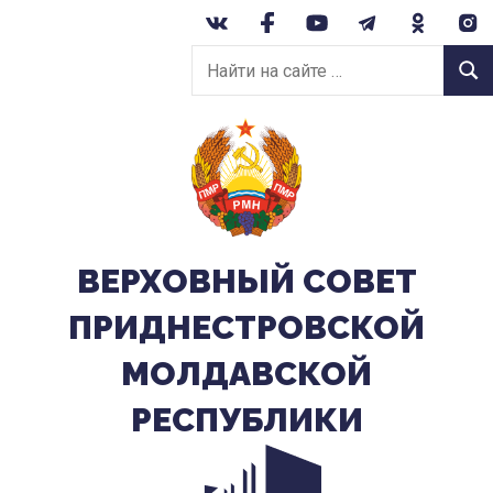
Перейти
к
Найти
содержанию
Найт
на
сайте:
ВЕРХОВНЫЙ CОВЕТ
ПРИДНЕСТРОВСКОЙ
МОЛДАВСКОЙ
РЕСПУБЛИКИ