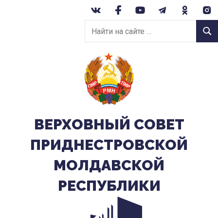
Перейти
к
Найти
содержанию
Найт
на
сайте:
ВЕРХОВНЫЙ CОВЕТ
ПРИДНЕСТРОВСКОЙ
МОЛДАВСКОЙ
РЕСПУБЛИКИ