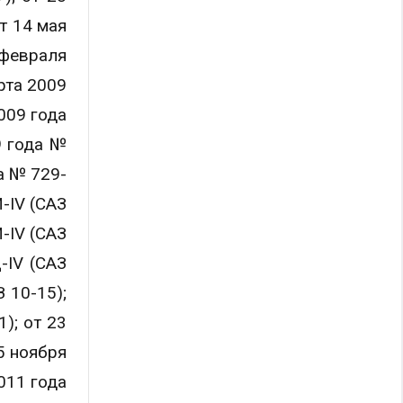
т 14 мая
 февраля
рта 2009
009 года
9 года №
а № 729-
-IV (САЗ
-IV (САЗ
-IV (САЗ
 10-15);
); от 23
5 ноября
011 года