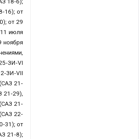
АЗ 18-6);
-16); от
); от 29
 11 июля
9 ноября
нениями,
25-ЗИ-VI
2-ЗИ-VII
(САЗ 21-
 21-29),
(САЗ 21-
(САЗ 22-
-31); от
З 21-8);