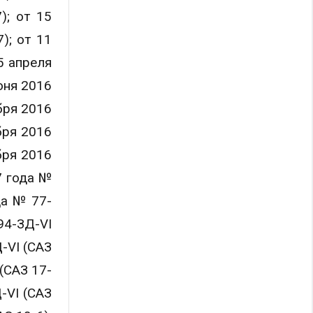
); от 15
); от 11
5 апреля
юня 2016
бря 2016
бря 2016
бря 2016
7 года №
да № 77-
94-ЗД-VI
-VI (САЗ
(САЗ 17-
-VI (САЗ