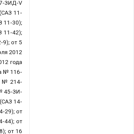
47-ЗИД-V
(САЗ 11-
 11-30);
 11-42);
9); от 5
юля 2012
012 года
а № 116-
а № 214-
№ 45-ЗИ-
(САЗ 14-
-29); от
-44); от
); от 16