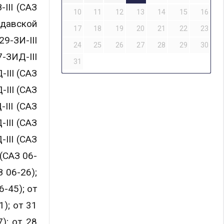
III (CАЗ
10
11
12
13
14
15
16
давской
17
18
19
20
21
22
23
9-ЗИ-III
24
25
26
27
28
29
30
-ЗИД-III
31
III (САЗ
-III (САЗ
III (САЗ
III (САЗ
III (САЗ
(САЗ 06-
 06-26);
-45); от
); от 31
); от 28