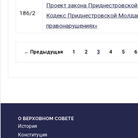
Проект закона Приднестровской
186/2
Кодекс Приднестровской Молдав
правонарушениях»
Страницы
← Предыдущая
1
2
3
4
5
6
О ВЕРХОВНОМ СОВЕТЕ
История
Конституция