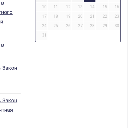
 в
10
11
12
13
14
15
16
тного
17
18
19
20
21
22
23
ой
24
25
26
27
28
29
30
31
 в
в Закон
в Закон
нтная