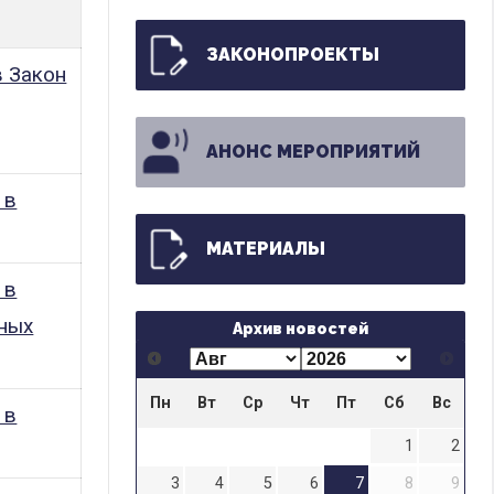
ЗАКОНОПРОЕКТЫ
в Закон
АНОНС МЕРОПРИЯТИЙ
 в
МАТЕРИАЛЫ
 в
зных
Архив новостей
Пн
Вт
Ср
Чт
Пт
Сб
Вс
 в
1
2
3
4
5
6
7
8
9