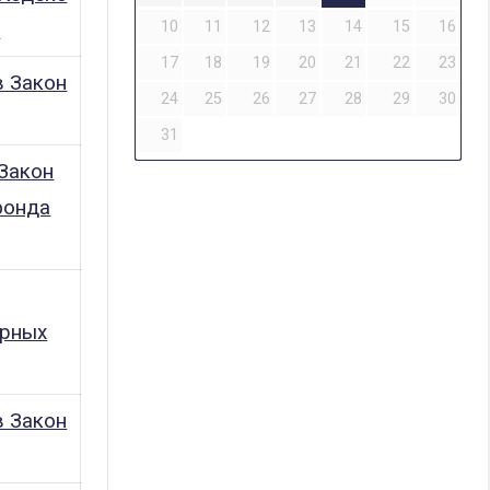
»
10
11
12
13
14
15
16
17
18
19
20
21
22
23
в Закон
24
25
26
27
28
29
30
31
Закон
фонда
орных
в Закон