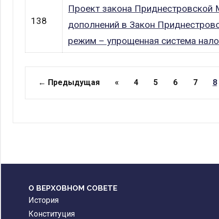
Проект закона Приднестровской 
138
дополнений в Закон Приднестров
режим – упрощенная система нал
Страницы
← Предыдущая
«
4
5
6
7
8
О ВЕРХОВНОМ СОВЕТЕ
История
Конституция