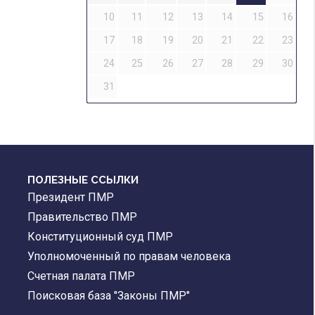
10
11
12
13
14
15
16
17
18
19
20
21
22
23
24
25
26
27
28
29
30
31
ПОЛЕЗНЫЕ ССЫЛКИ
Президент ПМР
Правительство ПМР
Конституционный суд ПМР
Уполномоченный по правам человека
Счетная палата ПМР
Поисковая база "Законы ПМР"