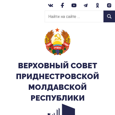
Перейти
к
Найти
содержанию
Найт
на
сайте:
ВЕРХОВНЫЙ CОВЕТ
ПРИДНЕСТРОВСКОЙ
МОЛДАВСКОЙ
РЕСПУБЛИКИ