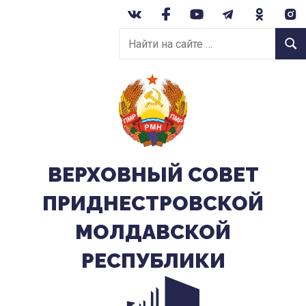
Перейти
к
Найти
содержанию
Найт
на
сайте:
ВЕРХОВНЫЙ CОВЕТ
ПРИДНЕСТРОВСКОЙ
МОЛДАВСКОЙ
РЕСПУБЛИКИ