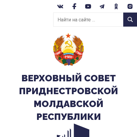
Перейти
к
Найти
содержанию
Найт
на
сайте:
ВЕРХОВНЫЙ CОВЕТ
ПРИДНЕСТРОВСКОЙ
МОЛДАВСКОЙ
РЕСПУБЛИКИ