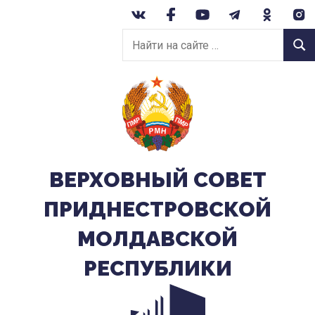
Перейти
к
Найти
содержанию
Найт
на
сайте:
ВЕРХОВНЫЙ CОВЕТ
ПРИДНЕСТРОВСКОЙ
МОЛДАВСКОЙ
РЕСПУБЛИКИ