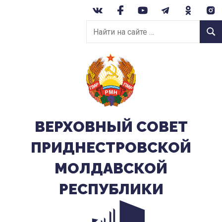
Перейти
к
Найти
содержанию
Найт
на
сайте:
ВЕРХОВНЫЙ CОВЕТ
ПРИДНЕСТРОВСКОЙ
МОЛДАВСКОЙ
РЕСПУБЛИКИ