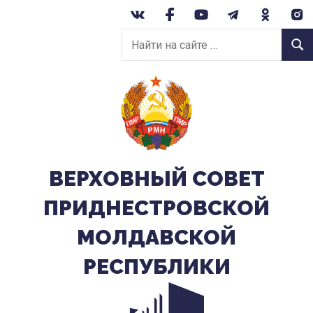
Перейти
к
Найти
содержанию
Найт
на
сайте:
ВЕРХОВНЫЙ CОВЕТ
ПРИДНЕСТРОВСКОЙ
МОЛДАВСКОЙ
РЕСПУБЛИКИ