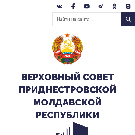
Перейти
к
Найти
содержанию
Найт
на
сайте:
ВЕРХОВНЫЙ CОВЕТ
ПРИДНЕСТРОВСКОЙ
МОЛДАВСКОЙ
РЕСПУБЛИКИ