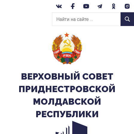
Перейти
к
Найти
содержанию
Найт
на
сайте:
ВЕРХОВНЫЙ CОВЕТ
ПРИДНЕСТРОВСКОЙ
МОЛДАВСКОЙ
РЕСПУБЛИКИ