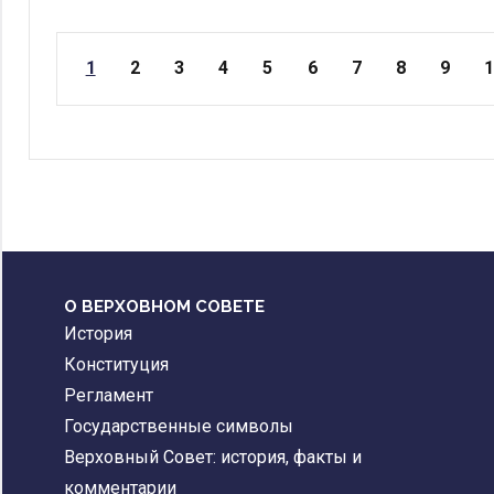
Страницы
1
2
3
4
5
6
7
8
9
О ВЕРХОВНОМ СОВЕТЕ
История
Конституция
Регламент
Государственные символы
Верховный Совет: история, факты и
комментарии