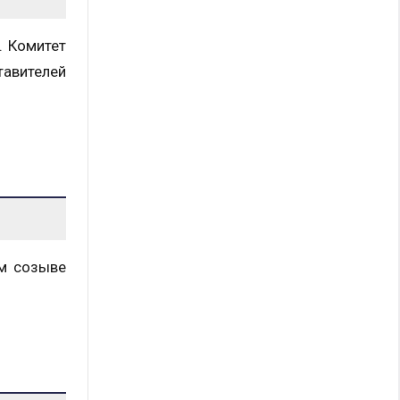
. Комитет
тавителей
ом созыве