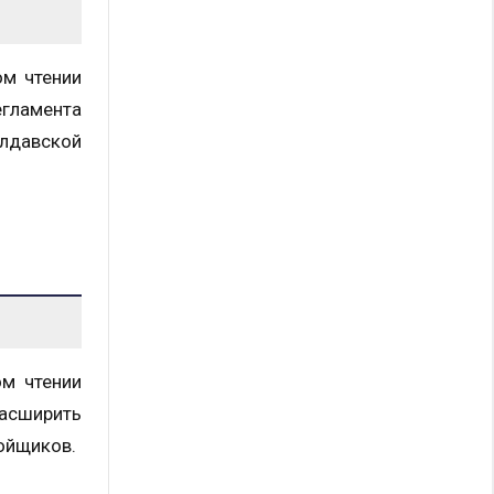
ом чтении
егламента
лдавской
ом чтении
расширить
ойщиков.