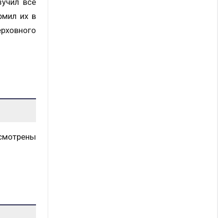
зучил все
рмил их в
ерховного
смотрены