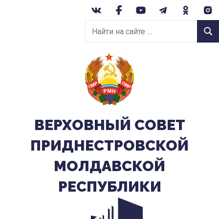
Перейти
к
Найти
содержанию
Найт
на
сайте:
ВЕРХОВНЫЙ CОВЕТ
ПРИДНЕСТРОВСКОЙ
МОЛДАВСКОЙ
РЕСПУБЛИКИ