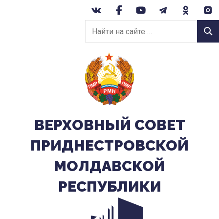
Перейти
к
Найти
содержанию
Найт
на
сайте:
ВЕРХОВНЫЙ CОВЕТ
ПРИДНЕСТРОВСКОЙ
МОЛДАВСКОЙ
РЕСПУБЛИКИ