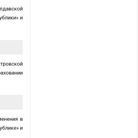
лдавской
ублики» и
стровской
аховании
енения в
ублике» и