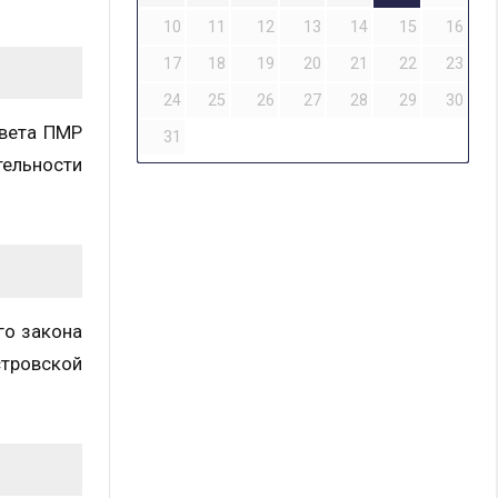
10
11
12
13
14
15
16
17
18
19
20
21
22
23
24
25
26
27
28
29
30
вета ПМР
31
тельности
го закона
стровской