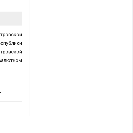
стровской
еспублики
стровской
 валютном
→