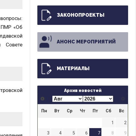
ЗАКОНОПРОЕКТЫ
вопросы:
а ПМР «Об
лдавской
АНОНС МЕРОПРИЯТИЙ
м Совете
МАТЕРИАЛЫ
тровской
Архив новостей
Пн
Вт
Ср
Чт
Пт
Сб
Вс
1
2
3
4
5
6
7
8
9
ановления