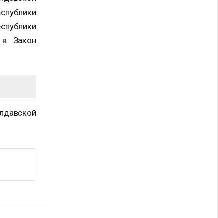
еспублики
еспублики
 в Закон
лдавской