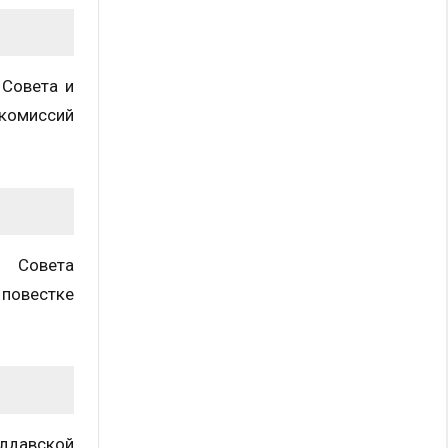
 Совета и
 комиссий
о Совета
 повестке
лдавской