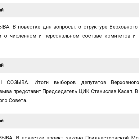
ий
А. В повестке дня вопросы: о структуре Верховного
и о численном и персональном составе комитетов и
ий
 СОЗЫВА. Итоги выборов депутатов Верховног
зыва представит Председатель ЦИК Станислав Касап. В
ого Совета.
ий
ВА. В повестке проект закона Приднестровской Мо