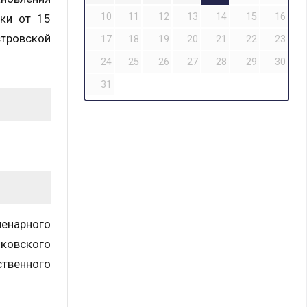
10
11
12
13
14
15
16
ки от 15
стровской
17
18
19
20
21
22
23
24
25
26
27
28
29
30
31
енарного
нковского
ственного