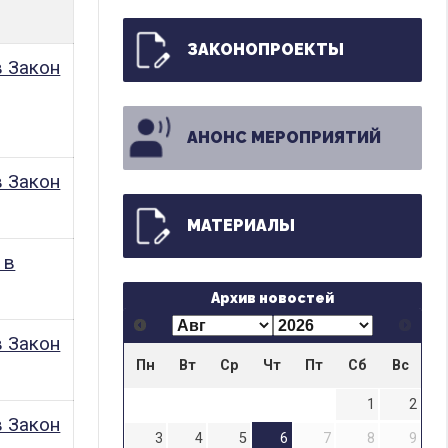
ЗАКОНОПРОЕКТЫ
в Закон
АНОНС МЕРОПРИЯТИЙ
в Закон
МАТЕРИАЛЫ
 в
Архив новостей
в Закон
Пн
Вт
Ср
Чт
Пт
Сб
Вс
1
2
в Закон
3
4
5
6
7
8
9