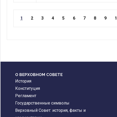
Страницы
1
2
3
4
5
6
7
8
9
О ВЕРХОВНОМ СОВЕТЕ
История
Конституция
Регламент
Государственные символы
Верховный Совет: история, факты и