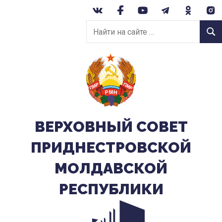
Перейти
к
Найти
содержанию
Найт
на
сайте:
ВЕРХОВНЫЙ CОВЕТ
ПРИДНЕСТРОВСКОЙ
МОЛДАВСКОЙ
РЕСПУБЛИКИ