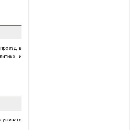
 проезд в
литике и
служивать