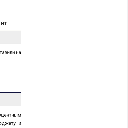
ент
тавили на
оцентным
юджету и